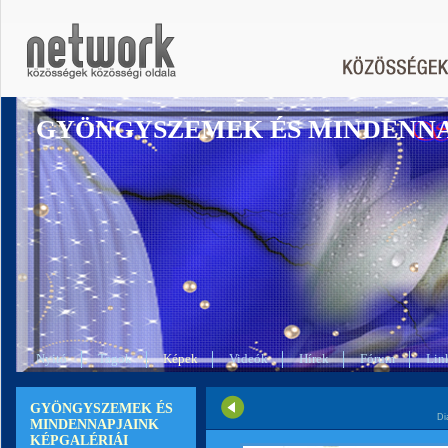
GYÖNGYSZEMEK ÉS MINDENN
Nyitó
Tagok
Képek
Videók
Hírek
Fórum
Lin
GYÖNGYSZEMEK ÉS
Di
MINDENNAPJAINK
KÉPGALÉRIÁI