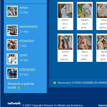
seriart
11 kép
üdvöz
madon
anya
let.o
na.ol
gyer
MAGUNKRÓL
laj-f...
aj-fa...
ekéve.
17 kép
PÜNKÖSD
3 kép
csend
lányo
barát
DIVAT
élet
k cse
nők.
macsk...
ndéle...
laj-k..
18 kép
VÍZESÉSEK
24 kép
Vissza a(z) GYÖNGYSZEMEK ÉS MINDEN
Böngéssz a galériák
között!
© 2007 Copyright Network.hu Minden jog fenntartva.
Impre