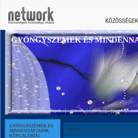
GYÖNGYSZEMEK ÉS MINDENN
Nyitó
Tagok
Képek
Videók
Hírek
Fórum
Lin
GYÖNGYSZEMEK ÉS
seriart
MINDENNAPJAINK
KÉPGALÉRIÁI