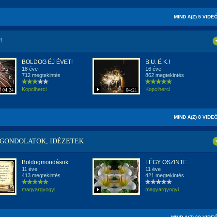
MIND A(Z) 5 VIDE
!
BOLDOG ÉJ ÉVET!
B.U. É K.!
18 éve
16 éve
712 megtekintés
862 megtekintés
Kopciherci
Kopciherci
04:24
04:21
MIND A(Z) 8 VIDE
 GONDOLATOK, IDÉZETEK
Boldogmondások
LÉGY ÖSZINTE....
11 éve
11 éve
413 megtekintés
421 megtekintés
magyargyogyi
magyargyogyi