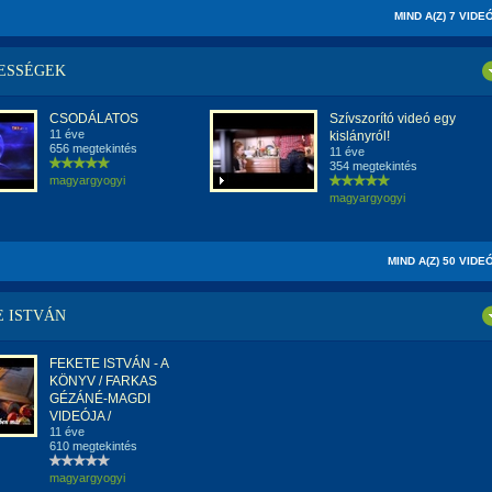
MIND A(Z) 7 VIDE
ESSÉGEK
CSODÁLATOS
Szívszorító videó egy
11 éve
kislányról!
656 megtekintés
11 éve
354 megtekintés
magyargyogyi
magyargyogyi
MIND A(Z) 50 VIDE
E ISTVÁN
FEKETE ISTVÁN - A
KÖNYV / FARKAS
GÉZÁNÉ-MAGDI
VIDEÓJA /
11 éve
610 megtekintés
magyargyogyi