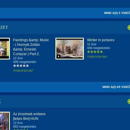
MIND A(Z) 5 VIDE
SZET
Paintings &amp; Music
Winter in pictures
11 éve
- ( Hornyik Zoltán
446 megtekintés
&amp; Ernesto
Cortazar ) Part.2.
magyargyogyi
12 éve
409 megtekintés
magyargyogyi
MIND A(Z) 69 VIDE
K
Az érzelmek embere
[teljes film] HUN
12 éve
693 megtekintés