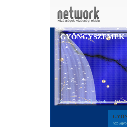
GYÖNGYSZEMEK 
Nyitó
Tagok
Képek
Videók
GYÖN
http://g