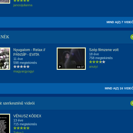
janosijulianna
MIND A(Z) 7 VIDE
ENÉK
Nyugalom - Relax //
Szép filmzene volt
18 éve
PÁNSÍP - EVITA
758 megtekintés
11 éve
598 megtekintés
anutyi
04:37
magyargyogyi
MIND A(Z) 16 VIDE
át szerkesztésű videói
VÉNUSZ KÓDEX
13 éve
715 megtekintés
Taltos1