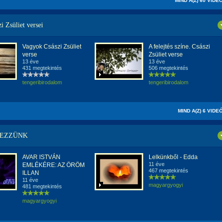
MIND A(Z) 60 VIDE
i Zsüliet versei
Vagyok Császi Zsüliet
A felejtés színe. Császi
verse
Zsüliet verse
13 éve
13 éve
431 megtekintés
506 megtekintés
tengeribirodalom
tengeribirodalom
MIND A(Z) 6 VIDE
EZZÜNK
AVAR ISTVÁN
Lelkünkből - Edda
11 éve
EMLÉKÉRE: AZ ÖRÖM
467 megtekintés
ILLAN
11 éve
magyargyogyi
481 megtekintés
magyargyogyi