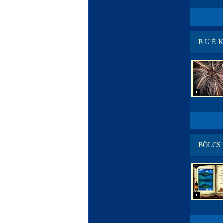
B.U.É.K
BÖLCS