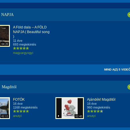
 NAPJA
A Föld dala -- A FÖLD
NAPJA ( Beautiful song
)
11 éve
04:20
693 megtekintés
magyargyogyi
MIND A(Z) 5 VIDE
! Magditól
FOTÓK
Ajándék! Magditól
16 éve
16 éve
1168 megtekintés
960 megtekintés
anutyi
anutyi
02:12
02:43