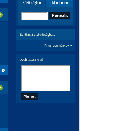
Közösségben
Mindenben
Ez történt a közösségben:
Friss események »
Szólj hozzá te is!
Ó