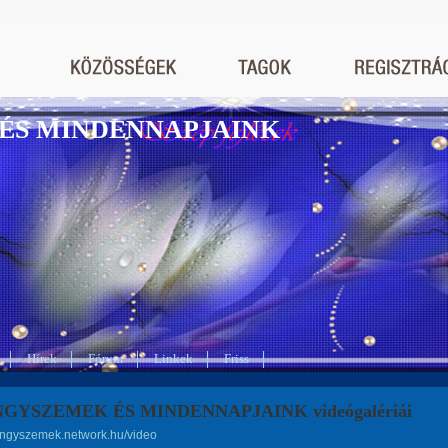
ÉS MINDENNAPJAINK
Hírek
Fórum
Linkek
Friss
GYSZEMEK ÉS MINDENNAPJAINK videógalériái
yongyszemek.network.hu/video