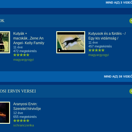
MIND A(Z) 3 VIDE
OK
Kutyák +
Kutyusok és a fürdés - /
macskák...Zene:An
Egy kis vidámság /
11 éve
Angel- Kelly Family
457 megtekintés
11 éve
472 megtekintés
magyargyogyi
magyargyogyi
MIND A(Z) 38 VIDE
SI ERVIN VERSEI
Aranyosi Ervin:
Szeretet hírvivője
12 éve
655 megtekintés
schranczerika