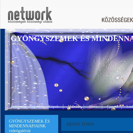
GYÖNGYSZEMEK ÉS MINDENN
Nyitó
Tagok
Képek
Videók
Hírek
Fórum
Lin
GYÖNGYSZEMEK ÉS
ARANY JÁNOS
MINDENNAPJAINK
videógalériái