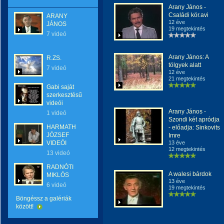
Arany János -
Családi kör.avi
ARANY
12 éve
JÁNOS
19 megtekintés
7 videó
Arany János: A
R.ZS.
tölgyek alatt
7 videó
12 éve
21 megtekintés
Gabi saját
szerkesztésű
videói
Arany János -
1 videó
Szondi két apródja
HARMATH
- előadja: Sinkovits
JÓZSEF
Imre
VIDEÓI
13 éve
12 megtekintés
13 videó
RADNÓTI
A walesi bárdok
MIKLÓS
13 éve
6 videó
19 megtekintés
Böngéssz a galériák
között!