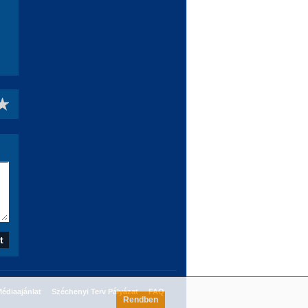
édiaajánlat
Széchenyi Terv Pályázat
FAQ
Rendben