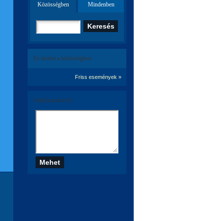
Közösségben
Mindenben
Ez történt a közösségben:
Friss események »
Szólj hozzá te is!