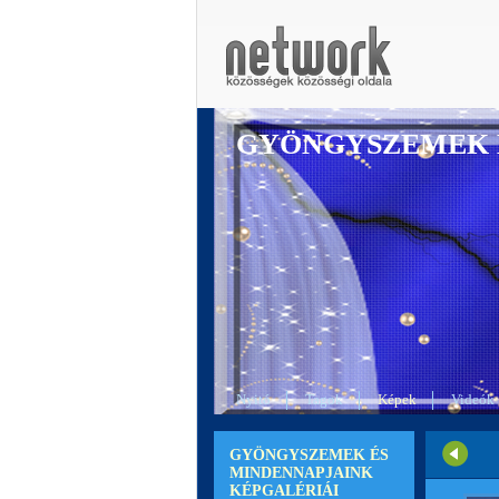
GYÖNGYSZEMEK 
Nyitó
Tagok
Képek
Videók
GYÖNGYSZEMEK ÉS
MINDENNAPJAINK
KÉPGALÉRIÁI