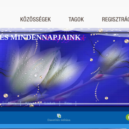
ÉS MINDENNAPJAINK
Hírek
Fórum
Linkek
Friss
Diavetítés indítása