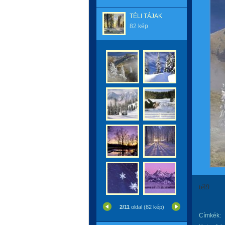
TÉLI TÁJAK
82 kép
tél9
2/11
oldal (82 kép)
Címkék: