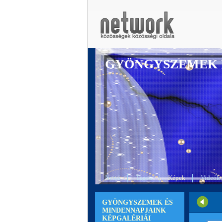
GYÖNGYSZEMEK 
Nyitó
Tagok
Képek
Videók
GYÖNGYSZEMEK ÉS
MINDENNAPJAINK
KÉPGALÉRIÁI