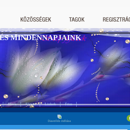
ÉS MINDENNAPJAINK
Hírek
Fórum
Linkek
Friss
Diavetítés indítása