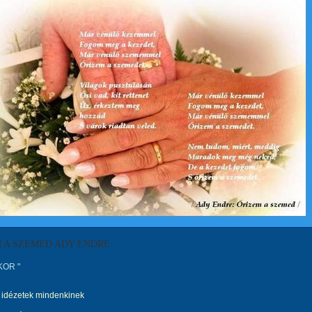
 A SZEMED ADY ENDRE
 KOR "
idézetek mindenkinek