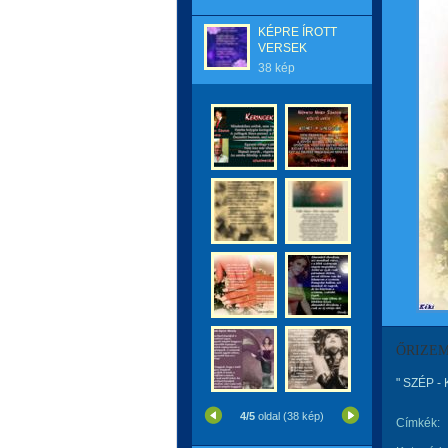
KÉPRE ÍROTT
VERSEK
38 kép
ŐRIZEM
" SZÉP -
4/5
oldal (38 kép)
Címkék: