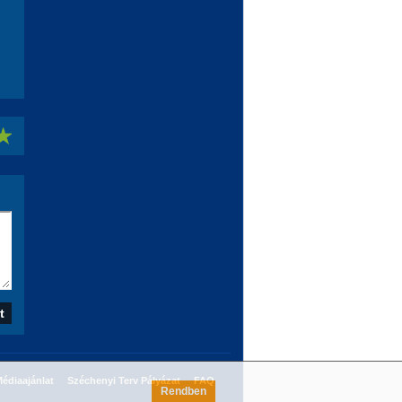
édiaajánlat
Széchenyi Terv Pályázat
FAQ
Rendben