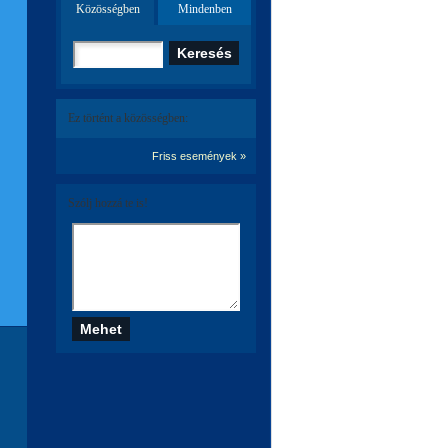
Közösségben
Mindenben
Ez történt a közösségben:
Friss események »
Szólj hozzá te is!