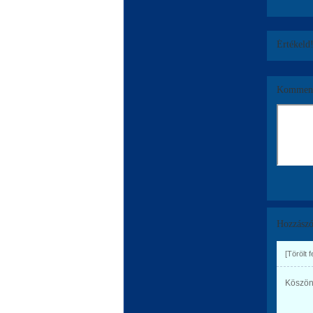
Értékeld
Komment
Hozzászó
[Törölt 
Köszönö