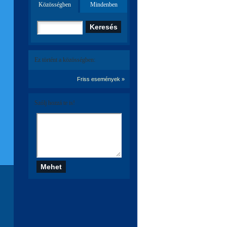
Közösségben
Mindenben
Ez történt a közösségben:
Friss események »
Szólj hozzá te is!