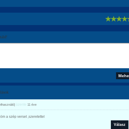
!
áld!
lások
üzente
felhasználó]
11 éve
m a szép verset ,szeretettel
Válasz