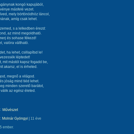
agánynak kongó kapujából,
svénye másfelé vezet.
zíved, mely börtönödhöz láncol,
 mának, amíg csak lehet.
szemed, s a lelkedben érezd:
ond, az mind megoldható.
erj és sohase fékezd!
l, valóra váltható.
t, ha lehet, csillapítsd le!
vezessék léptedet!
t, mit mástól kapsz fogadd be,
it akarsz, el is érheted.
god, megnő a világod.
s jóság mind tiéd lehet.
eg minden szerető barátot,
 válik az egész életed.
:
Művészet
e:
Molnár Gyöngyi
|
11 éve
5 ember.