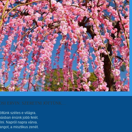
SI ERVIN: SZERETNI JÖTTÜNK....
öttünk széles e világra.
ásban énünk jobb felét.
lni. Napról napra várva.
angot, a misztikus zenét.