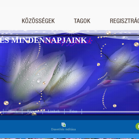
ÉS MINDENNAPJAINK
Hírek
Fórum
Linkek
Friss
Diavetítés indítása