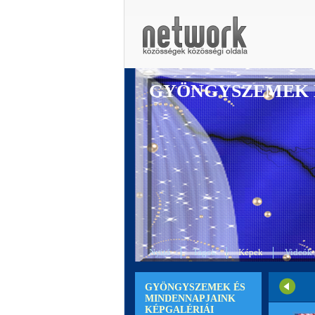
GYÖNGYSZEMEK 
Nyitó
Tagok
Képek
Videók
GYÖNGYSZEMEK ÉS
MINDENNAPJAINK
KÉPGALÉRIÁI