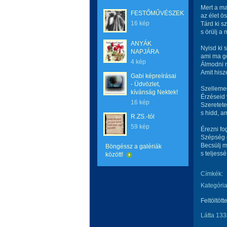
Mert a m
FESTŐMŰVÉSZEK
az élet ö
16 kép
Tárd ki s
s örülj a
ANYÁK
Nyisd ki 
NAPJÁRA
ami ma g
4 kép
Álmodni m
Amit hisze
Gabi képreírásai
- Üdvözlet,
Szellemede
kívánság Nektek!
Érzéseid 
16 kép
Szeretete
s hidd, am
R.ZS.-tól
59 kép
Érezni fo
Szépség é
Becsülj m
Böngéssz a galériák
s teljessé
között!
Címkék:
Kategória
Feltöltött
Látta 133