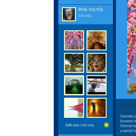
ÍRÓK, KÖLTŐK
194 kép
ARANYO
Szeretni j
Keresni m
1/25
oldal (194 kép)
Örömöt le
a belső h