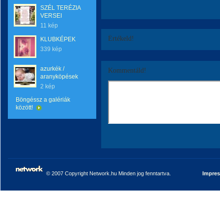
SZÉL TERÉZIA
VERSEI
11 kép
Értékeld!
KLUBKÉPEK
339 kép
azurkék /
Kommentáld!
aranyköpések
2 kép
Böngéssz a galériák
között!
© 2007 Copyright Network.hu Minden jog fenntartva.
Impre