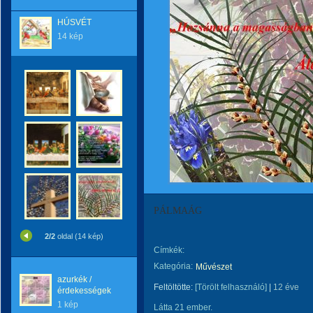
HÚSVÉT
14 kép
PÁLMAÁG
2/2
oldal (14 kép)
Címkék:
Kategória:
Művészet
azurkék /
Feltöltötte:
[Törölt felhasználó]
|
12 éve
érdekességek
1 kép
Látta 21 ember.