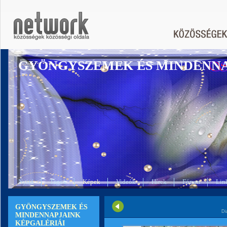
GYÖNGYSZEMEK ÉS MINDENN
Nyitó
Tagok
Képek
Videók
Hírek
Fórum
Lin
GYÖNGYSZEMEK ÉS
Di
MINDENNAPJAINK
KÉPGALÉRIÁI