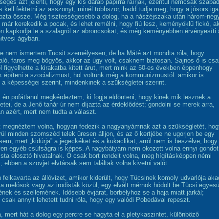
sséges azt jelenti, hogy egy kis darab papírra ráírják, ezentúl nemcsak szabad
s kell fektetni az asszonyt, minél többször, hadd tudja meg, hogy a jósors iga
 hozta össze. Még tisztességesebb a dolog, ha a nászéjszaka után három-nég
 már kerekedik a pocak, és lehet remélni, hogy fiú lesz, keményöklű fickó, ak
 kapkodja le a szalagról az abroncsokat, és még keményebben érvényesíti 
hitvesi ágyban.
e nem ismertem Tücsit személyesen, de ha Máté azt mondta róla, hogy
ló, faros meg bögyös, akkor az úgy volt, csaknem biztosan. Sajnos ő is csa
l figyelhette a kirakatba kitett árut, mert mink az 50-es években éppenhogy
k építeni a szocializmust, hol voltunk még a kommunizmustól. amikor is
 a képességei szerint, mindenkinek a szükségletei szerint.
 én pofátlanul megkérdeztem, ki fogja eldönteni, hogy kinek mik lesznek a
etei, de a Jenő tanár úr nem díjazta az érdeklődést; gondolni se merek arra,
án azért, mert nem tudta a választ.
t megnéztem volna, hogyan fedezik a nagyanyámnak azt a szükségletét, hog
rül minden szomszéd telek üresen álljon, és az ő kertjébe ne ugorjon be egy
em, mert „kidúrja” a jegeckéket és a kukaclikat, arról nem is beszélve, hogy
en egyéb csúfságra is képes. A nagybátyám nem okozott volna ennyi gondot
ta elosztó hivatalnak. Ő csak bort rendelt volna, meg hígításképpen némi
lt; ebben a szovjet elvtársak sem találtak volna kivetni valót.
 felkavarta az állóvizet, amikor kiderült, hogy Tücsinek komoly udvarlója aka
 melósok vagy az irodisták közül; egy elvált mérnök hódolt be Tücsi egyesü
nek és szellemének. Idősebb évjárat, borbélyhoz se a haja miatt járkál;
 csak annyit lehetett tudni róla, hogy egy valódi Pobedával repeszt.
a, mert hát a dolog egy percre se hagyta el a pletykaszintet, különböző