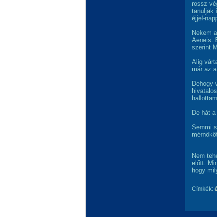
rossz vé
tanuljak
éjjel-nap
Nekem ak
Aeneis. 
szerint 
Alig vár
már az a
Dehogy ve
hivatalos
hallottam
De hát a
Semmi se
mérnököt
Nem tehe
előtt. M
hogy mil
Címkék: