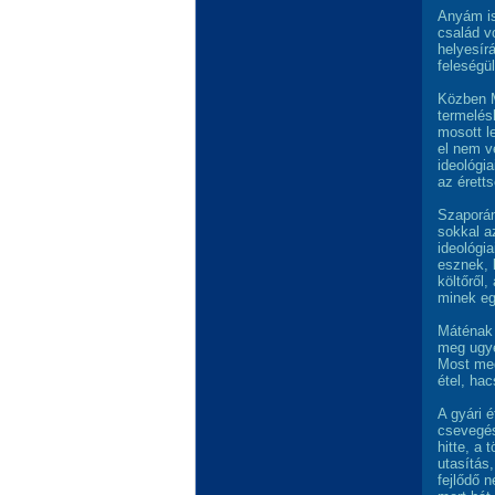
Anyám is
család vo
helyesír
feleségü
Közben M
termelésh
mosott l
el nem v
ideológi
az éretts
Szaporán
sokkal az
ideológia
esznek, 
költőről,
minek eg
Máténak n
meg ugye,
Most meg
étel, ha
A gyári 
csevegés
hitte, a 
utasítás,
fejlődő 