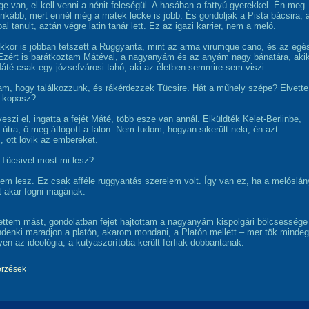
ge van, el kell venni a nénit feleségül. A hasában a fattyú gyerekkel. Én meg
 inkább, mert ennél még a matek lecke is jobb. És gondoljak a Pista bácsira, 
pal tanult, aztán végre latin tanár lett. Ez az igazi karrier, nem a meló.
kor is jobban tetszett a Ruggyanta, mint az arma virumque cano, és az egé
Ezért is barátkoztam Mátéval, a nagyanyám és az anyám nagy bánatára, aki
Máté csak egy józsefvárosi tahó, aki az életben semmire sem viszi.
tam, hogy találkozzunk, és rákérdezzek Tücsire. Hát a műhely szépe? Elvette
 kopasz?
szi el, ingatta a fejét Máté, több esze van annál. Elküldték Kelet-Berlinbe,
 útra, ő meg átlógott a falon. Nem tudom, hogyan sikerült neki, én azt
, ott lövik az embereket.
 Tücsivel most mi lesz?
m lesz. Ez csak afféle ruggyantás szerelem volt. Így van ez, ha a melóslán
 akar fogni magának.
ttem mást, gondolatban fejet hajtottam a nagyanyám kispolgári bölcsessége
indenki maradjon a platón, akarom mondani, a Platón mellett – mer tök mindeg
yen az ideológia, a kutyaszorítóba került férfiak dobbantanak.
érzések