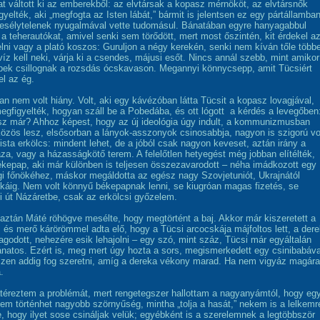
at váltott ki az emberekből: az elvtársak a kopasz mérnököt, az elvtársnők
igyelték, aki „megfogta az Isten lábát,” bármit is jelentsen ez egy pártállamban
esélytelenek nyugalmával vette tudomásul. Bánatában egyre hanyagabbul
 a teherautókat, amivel senki sem törődött, mert most őszintén, kit érdekel az
elni vagy a plató koszos: Guruljon a négy kerekén, senki nem kíván tőle többe
íz kell neki, várja ki a csendes, májusi esőt. Nincs annál szebb, mint amikor
ek csillognak a rozsdás ócskavason. Megannyi könnycsepp, amit Tücsiért
 el az ég.
an nem volt hiány. Volt, aki egy kávézóban látta Tücsit a kopasz lovagjával,
gfigyelték, hogyan száll be a Pobedába, és ott lógott a kérdés a levegőben
sz már? Ahhoz képest, hogy az új ideológia úgy indult, a kommunizmusban
özös lesz, elsősorban a lányok-asszonyok csinosabbja, nagyon is szigorú vo
lista erkölcs: mindent lehet, de a jóból csak nagyon keveset, aztán irány a
za, vagy a házasságkötő terem. A felelőtlen hetyegést még jobban elítélték,
ékepap, aki már különben is teljesen összezavarodott – néha imádkozott egy
égi főnökéhez, máskor megáldotta az egész nagy Szovjetuniót, Ukrajnától
áig. Nem volt könnyű békepapnak lenni, se kiugróan magas fizetés, se
ti út Názáretbe, csak az erkölcsi győzelem.
aztán Máté röhögve mesélte, hogy megtörtént a baj. Akkor már kiszeretett a
, és merő kárörömmel adta elő, hogy a Tücsi arcocskája májfoltos lett, a der
godott, nehezére esik lehajolni – egy szó, mint száz, Tücsi már egyáltalán
natos. Ezért is, meg mert úgy hozta a sors, megismerkedett egy csinibabáva
szen addig fog szeretni, amíg a dereka vékony marad. Ha nem vigyáz magára
.
téreztem a problémát, mert rengetegszer hallottam a nagyanyámtól, hogy eg
nem történhet nagyobb szörnyűség, mintha „tolja a hasát,” nekem is a lelkemr
ve, hogy ilyet sose csináljak velük; egyébként is a szerelemnek a legtöbbször