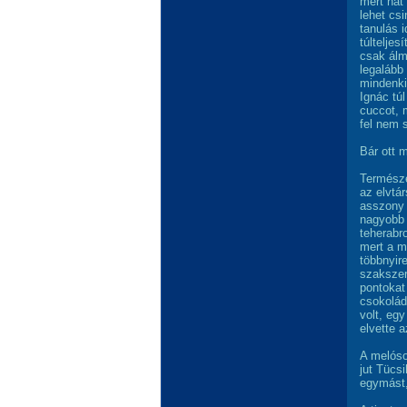
mert hát
lehet csi
tanulás 
túlteljes
csak álm
legalább 
mindenki
Ignác túl
cuccot, 
fel nem 
Bár ott 
Természe
az elvtá
asszony 
nagyobb 
teherabr
mert a m
többnyir
szakszer
pontokat 
csokolád
volt, egy
elvette a
A melóso
jut Tücsi
egymást,