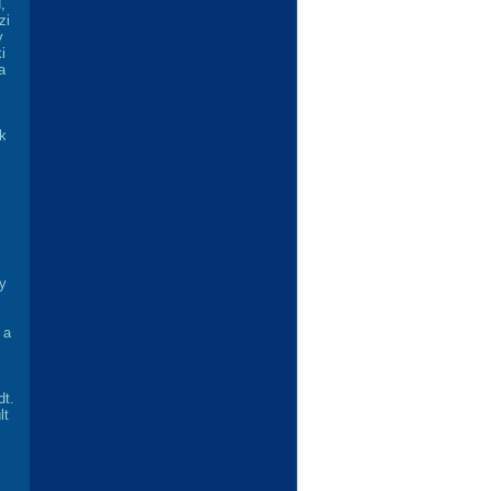
,
zi
y
i
a
k
y
 a
dt.
lt