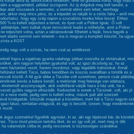
 rá voltak állva az abroncsokra rendesen, fene se gondolta volna, hogy mást i
nálni a ruggyantából, például úszógumit. Az új dolgokat meg kell tanulni, a
ideje alatt visszaesik a termelés, a normát elérni sem lehet, nemhogy
íteni, akkor meg nincs pénz, és a képedet se rakják ki a vörös falra – arról me
odozhatsz, hogy egy szép napon a szocialista munka hőse leszel. Ehhez
500 %-ra kellett teljesíteni a tervet, és ilyen volt a Pióker Ignác. Ő volt
 példaképe, nem tudtak olyan tervszámot leadni a műhelybe, amit a Pióker
 ne teljesített volna, aztán a raktárosoknak főhetett a fejük, hová tegyék a
mert eladni semmit sem lehetett – ma is megvan a komplett készlet, ha ugya
szívta a KGST.
mindig nagy volt a szívás, ha nem csal az emlékezet.
ténél fogva a rugalmas gyanta valahogy jobban vonzotta az elvtársakat, min
rsnőket, ami nagyon helytelen gyakorlat volt; az igazi dicsőség az, ha az
nem háztartást vezet, hanem mozdonyt, vagy legalább traktorokat. Annál
feltűnést keltett Tücsi, babos kendőben és koszos overallban a tömlők és a
oncsok között. A fél gyár ebbe a Tücsibe volt szerelmes, persze csak plátóila
érnöknek kevés a babos kendő, a melósnak meg felesége van odahaza,
e elvetemült asszonyságok, akik sodrófával várják haza a ház urát, ha a
vezeti gyűlés nagyon elhúzódik. Kedveztek is ennek a Tücsinek, volt, aki jó
írt a neve mellé, pedig nem is kellett volna, mások pult alól szerzett
éval kínálgatták, kihúzták magukat a közelében, mert hát a Tücsi nagyon sz
 igazi falusi, romlatlan virágszál, és úgy is beszélt, ízesen, hogy mindenkinek
z eszét.
k árgus szemekkel figyelték egymást, ki az, aki egy lépéssel bár, de közele
hez. Tücsi rövid pórázon tartotta őket, és ez így volt jól, mert meg is ölik
 ha valamelyik célba ér, pedig nincsenek is tisztességes szándékai.