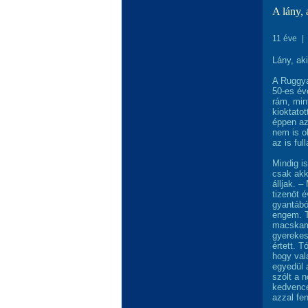
A lány, 
11 éve
|
Lány, ak
A Ruggya
50-es év
rám, mint
kioktatot
éppen az 
nem is o
az is ful
Mindig i
csak akk
álljak. –
tizenöt 
gyantábó
engem. T
macskamé
gyerekes
értett. T
hogy val
egyedül 
szólt a 
kedvence
azzal fe