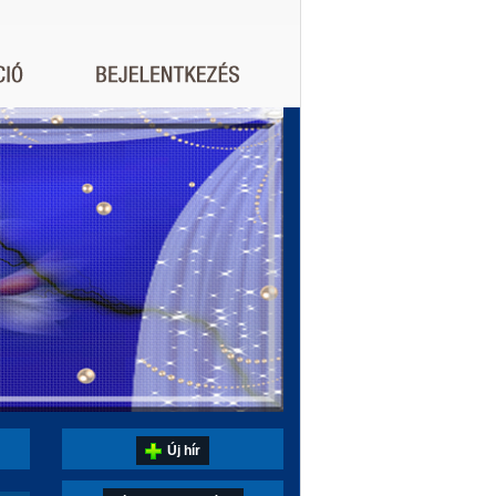
Új hír