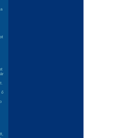
 a
ot
et
ár
t.
 ő
b
t,