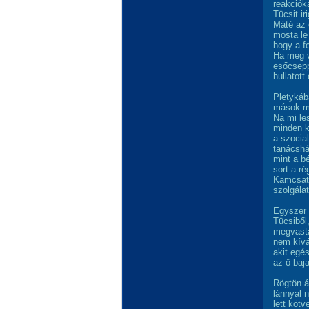
reakciók
Tücsit ir
Máté az 
mosta le
hogy a f
Ha meg v
esőcsepp
hullatott
Pletykáb
mások me
Na mi le
minden k
a szocia
tanácshá
mint a b
sort a r
Kamcsatk
szolgála
Egyszer 
Tücsiből
megvasta
nem kívá
akit egé
az ő baja
Rögtön á
lánnyal 
lett köt