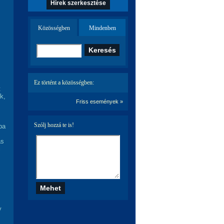
Hírek szerkesztése
Közösségben
Mindenben
Ez történt a közösségben:
t
k,
Friss események »
Szólj hozzá te is!
ba
as
i
y