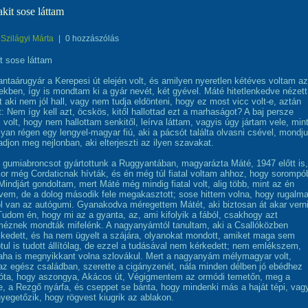
akit sose láttam
Szilágyi Márta
|
0 hozzászólás
it sose láttam
ntaárugyár a Kerepesi út elején volt, és amilyen nyeretlen kétéves voltam az
ekben, így is mondtam ki a gyár nevét, két gyével. Máté hitetlenkedve nézett
 aki nem jól hall, vagy nem tudja eldönteni, hogy ez most vicc volt-e, aztán
t: Nem így kell azt, öcskös, kitől hallottad ezt a marhaságot? A baj persze
volt, hogy nem hallottam senkitől, leírva láttam, vagyis úgy jártam vele, min
lyan régen egy lengyel-magyar fiú, aki a pácsót találta olvasni csével, mondju
ladjon meg nejlonban, aki elterjeszti az ilyen szavakat.
s gumiabroncsot gyártottunk a Ruggyantában, magyarázta Máté, 1947 előtt is,
or még Cordaticnak hívták, és én még túl fiatal voltam ahhoz, hogy sorompó
 Mindjárt gondoltam, mert Máté még mindig fiatal volt, alig több, mint az én
évem, de a dolog második fele megakasztott; sose hittem volna, hogy rugalm
l van az autógumi. Gyanakodva méregettem Mátét, aki biztosan át akar vern
udom én, hogy mi az a gyanta, az, ami kifolyik a fából, csakhogy azt
znek mondták mifelénk. A nagyanyámtól tanultam, aki a Csallóközben
kedett, és ha nem ügyelt a szájára, olyanokat mondott, amiket maga sem
ótul is tudott állítólag, de ezzel a tudásával nem kérkedett; nem emlékszem,
aha is megnyikkant volna szlovákul. Mert a nagyanyám mélymagyar volt,
az egész családban, szerette a cigányzenét, nála minden délben jó ebédhez
nóta, hogy aszongya, Akácos út, Végigmentem az ormódi temetőn, meg a
, a Rezgő nyárfa, és cseppet se bánta, hogy mindenki más a haját tépi, vag
nyegetőzik, hogy rögvest kiugrik az ablakon.