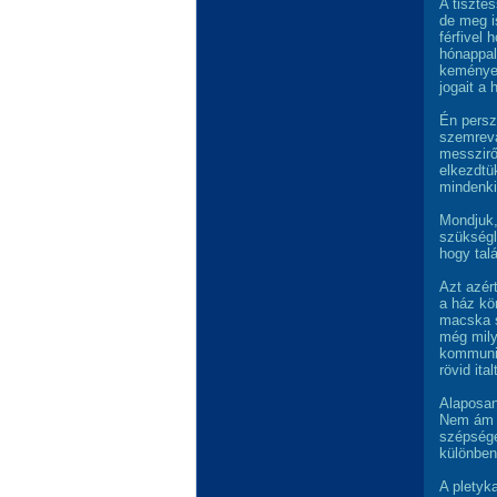
A tiszte
de meg i
férfivel
hónappal
keményen
jogait a 
Én persz
szemreva
messzirő
elkezdtü
mindenki
Mondjuk,
szükségl
hogy tal
Azt azér
a ház kö
macska s
még mily
kommunis
rövid ita
Alaposan
Nem ám a
szépségé
különben
A pletyk