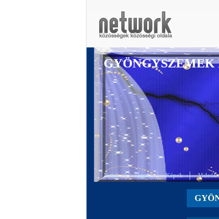
GYÖNGYSZEMEK 
Nyitó
Tagok
Képek
Videók
GYÖN