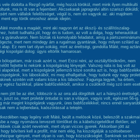
 vele dúdolta a Rezgő nyárfát, még hozzá törökül, mert mink ilyen multikulti
ltunk, ma is itt van a fejemben: Akcsekarak japragralvi altin szariszi döküldi;
ásért nem vállalok felelősséget, végül is, nem én vagyok az. aki majdnem
l ment egy török orvoshoz annak idején.
áté mondta a magáét, mint aki nagyon ért az ékszíj- és szállítószalag-
ez, holott tudhatta jól, hogy én is tudom, az volt a dolga, hogy teherautókat
e a gyárudvaron. Nem bíztak rá komolyabb feladatot, amíg a pártszeminárium
égezte, mert nem mindegy ám a rugalmas gyantának, hogy milyen szilárd az
ai alap. Ez nem tart olyan sokáig, mint az érettségi, gondolta Máté, meg aztán
égi kispolgári dolog: úgyis eltörlik hamarosan.
 bólogattam, már csak azért is, mert Erzsi néni, az osztályfőnöknőm, nem
előtt fejtette ki nekünk a kispolgárság lényegét. Valszeg nála is baj volt az
i alapokkal, mert a kispolgárok jellemzői közé sorolta azt is, hogy babfőzelék
kispolgárok, kis láboskából, mi meg elhallgattuk, hogy tudunk egy nagy prolet
 akinek szintén volt valami köze a kis láboshoz. Faguriga legyek, ha értem,
y egész fazékkal, pláne babfőzelékből, amikor a csülökről még szó sem eset
em jött be az élet, többször is az orra alá dörgölték azt a hiányzó érettségit,
 juszt se, mert proletár öntudat is van a világon, vagyis volt, egészen 56-ig.
 már megint kispolgárok vagyunk, üres babfőzelékkel; nincs ennél sanyarúb
csak nem a tejbendara, kaószórással a tetején.
étkezdében nagy legény volt Máté, beült a melósok közé, beleszólt a szakmai
be a nagy nyomásra tervezett tömlőket és a kábelszigetelőket illetően; azt
többiek csak azért nevetnek, mert olyan vicces gyerek. Akkoriban jött az
 hogy bővíteni kell a profilt, már nem elég, ha kiszolgálják a szélsebesen
nehézipar igényeit, mert olyan is van, hogy közszükséglet. Senkinek se tetszet