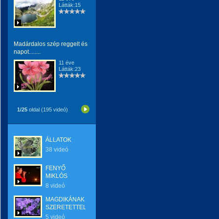
Látták:15
Madárdalos szép reggelt és
napot........
11 éve
Látták:23
1/25
oldal (195 videó)
ÁLLATOK
38 videó
FENYŐ
MIKLÓS
8 videó
MAGDIKÁNAK
SZERETETTEL...
5 videó