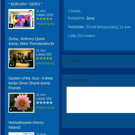
* BORURA * DERÜ *
11 éve
Címkék:
Látták:1183
Kategória:
Zene
magyargyogyi
Feltöltötte:
[Törölt felhasználó]
|
11 éve
Látta 253 ember.
Zorba , Anthony Quinn
&amp; Mikis Theodarakis.flv
11 éve
Látták:582
Értékeld!
magyargyogyi
Garden of the Soul - A lélek
Kommentáld!
kertje Oliver Shanti &amp;
Friends
11 éve
Látták:558
magyargyogyi
Heimattraume (Henry
Arland)
11 éve