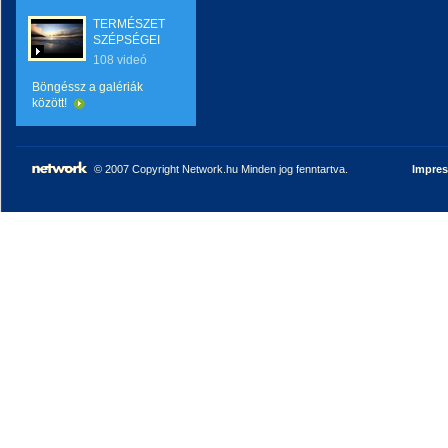
TERMÉSZET
SZÉPSÉGEI
108 videó
Böngéssz a galériák
között!
© 2007 Copyright Network.hu Minden jog fenntartva.
Impre