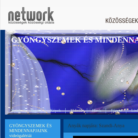
GYÖNGYSZEMEK ÉS MINDENN
Nyitó
Tagok
Képek
Videók
Hírek
Fórum
Lin
Anyák napjára: Szandi-Anya
GYÖNGYSZEMEK ÉS
MINDENNAPJAINK
videógalériái