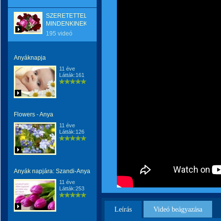
SZERETETTEL
MINDENKINEK
195 videó
Anyáknapja
11 éve
Látták:161
Flowers - Anya
11 éve
Látták:126
Anyák napjára: Szandi-Anya
11 éve
Látták:253
Leírás
Videó beágyazása