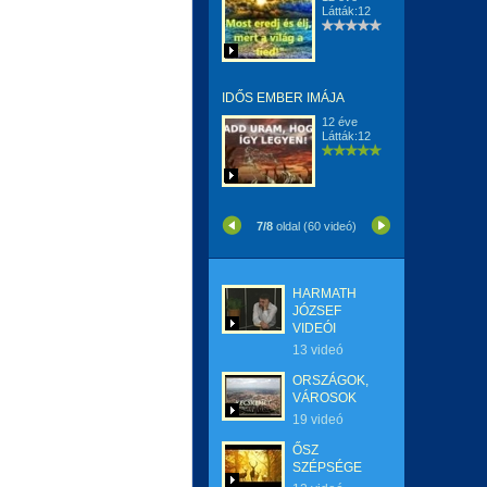
Látták:12
IDŐS EMBER IMÁJA
12 éve
Látták:12
7/8
oldal (60 videó)
HARMATH
JÓZSEF
VIDEÓI
13 videó
ORSZÁGOK,
VÁROSOK
19 videó
ŐSZ
SZÉPSÉGE