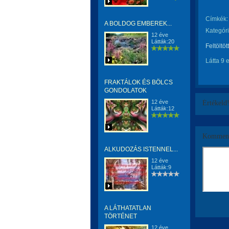
Címkék:
A BOLDOG EMBEREK...
Kategóri
12 éve
Látták:20
Feltöltöt
Látta 9 
FRAKTÁLOK ÉS BÖLCS
GONDOLATOK
12 éve
Értékeld
Látták:12
Komment
ALKUDOZÁS ISTENNEL...
12 éve
Látták:9
A LÁTHATATLAN
TÖRTÉNET
12 éve