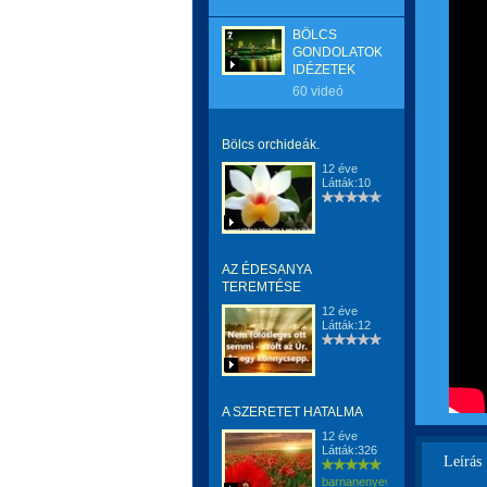
BÖLCS
GONDOLATOK,
IDÉZETEK
60 videó
Bölcs orchideák.
12 éve
Látták:10
AZ ÉDESANYA
TEREMTÉSE
12 éve
Látták:12
A SZERETET HATALMA
12 éve
Látták:326
Leírás
barnanenyevrenkaerzsebeterz