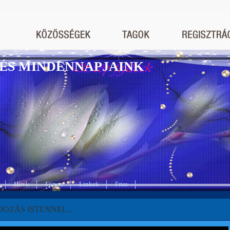
ÉS MINDENNAPJAINK
Hírek
Fórum
Linkek
Friss
OZÁS ISTENNEL...