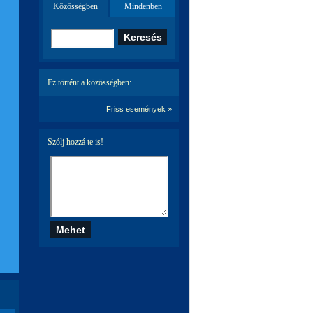
Közösségben
Mindenben
Ez történt a közösségben:
Friss események »
Szólj hozzá te is!