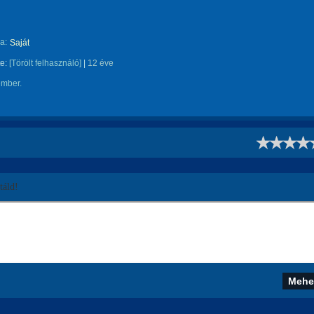
a:
Saját
te:
[Törölt felhasználó]
|
12 éve
ember.
!
áld!