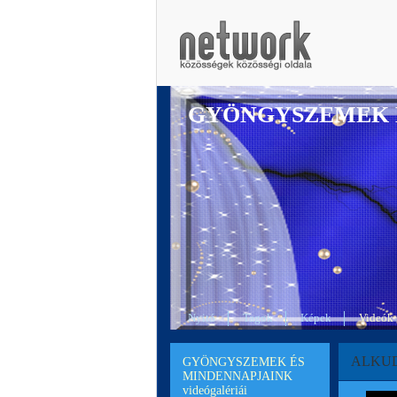
GYÖNGYSZEMEK 
Nyitó
Tagok
Képek
Videók
ALKUD
GYÖNGYSZEMEK ÉS
MINDENNAPJAINK
videógalériái