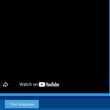
Videó beágyazása
sebet