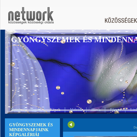
GYÖNGYSZEMEK ÉS MINDENN
Nyitó
Tagok
Képek
Videók
Hírek
Fórum
Lin
GYÖNGYSZEMEK ÉS
Di
MINDENNAPJAINK
KÉPGALÉRIÁI