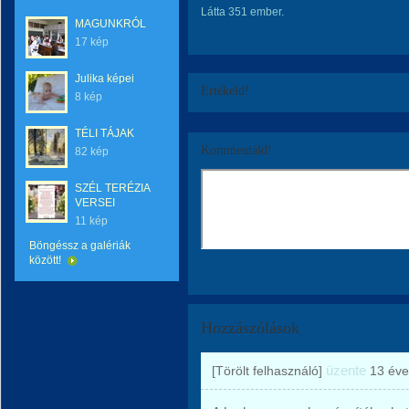
Látta 351 ember.
MAGUNKRÓL
17 kép
Julika képei
Értékeld!
8 kép
TÉLI TÁJAK
Kommentáld!
82 kép
SZÉL TERÉZIA
VERSEI
11 kép
Böngéssz a galériák
között!
Hozzászólások
üzente
[Törölt felhasználó]
13 éve