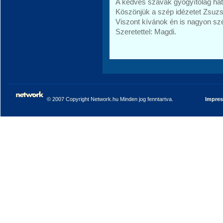
A kedves szavak gyógyítólag hat
Köszönjük a szép idézetet Zsuzs
Viszont kívánok én is nagyon sz
Szeretettel: Magdi.
© 2007 Copyright Network.hu Minden jog fenntartva.
Impre