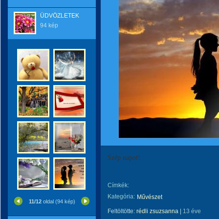
ÜDVÖZLETEK
94 kép
Szép napot!
Címkék:
Kategória:
Művészet
11/12
oldal (94 kép)
Feltöltötte:
rédli zsuzsanna
|
13 éve