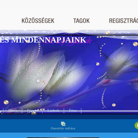
ÉS MINDENNAPJAINK
Hírek
Fórum
Linkek
Friss
Diavetítés indítása