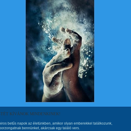
STÉT KÍVÁNOK MINDENKINEK!
iros betűs napok az életünkben, amikor olyan emberekkel találkozunk,
orzongatnak bennünket, akárcsak egy találó vers.