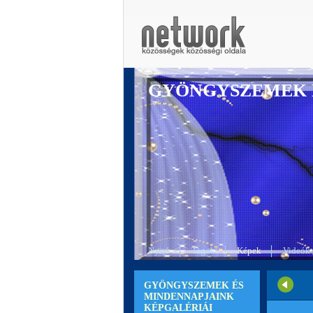
GYÖNGYSZEMEK 
Nyitó
Tagok
Képek
Videók
GYÖNGYSZEMEK ÉS
MINDENNAPJAINK
KÉPGALÉRIÁI