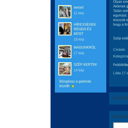
Olyan emb
Akiknek g
seriart
Talán soh
11 kép
egymást. 
érezzük e
HÍRESSÉGEK
hogy a fris
RÉGEN ÉS
MOST
Szép esté
18 kép
MAGUNKRÓL
Címkék:
17 kép
Kategória
SZÉP KERTEK
Feltöltött
14 kép
Látta 17 
Böngéssz a galériák
között!
Értékeld
Komment