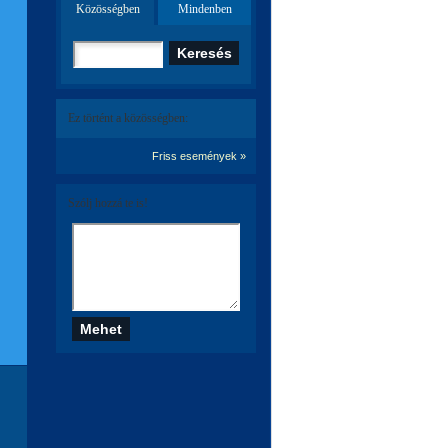
Közösségben
Mindenben
Ez történt a közösségben:
Friss események »
Szólj hozzá te is!