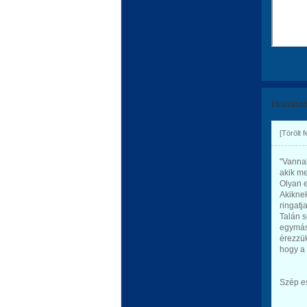
Hozzászó
[Törölt 
"Vannak
akik me
Olyan e
Akiknek
ringatja
Talán s
egymást
érezzük
hogy a f
Szép es