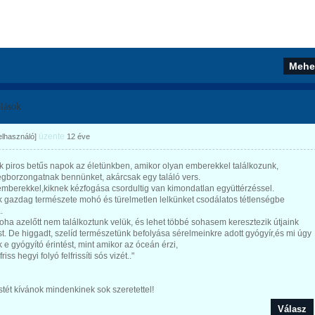
lások
üzente
felhasználó]
12 éve
 piros betűs napok az életünkben, amikor olyan emberekkel találkozunk,
gborzongatnak bennünket, akárcsak egy találó vers.
mberekkel,kiknek kézfogása csordultig van kimondatlan együttérzéssel.
 gazdag természete mohó és türelmetlen lelkünket csodálatos tétlenségbe
.
oha azelőtt nem találkoztunk velük, és lehet többé sohasem keresztezik útjaink
. De higgadt, szelíd természetünk befolyása sérelmeinkre adott gyógyír,és mi úgy
 e gyógyító érintést, mint amikor az óceán érzi,
riss hegyi folyó felfrissíti sós vizét.."
tét kívánok mindenkinek sok szeretettel!
Válasz