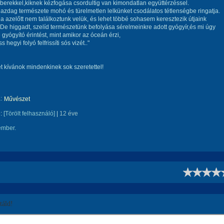
erekkel,kiknek kézfogása csordultig van kimondatlan együttérzéssel.
azdag természete mohó és türelmetlen lelkünket csodálatos tétlenségbe ringatja.
a azelőtt nem találkoztunk velük, és lehet többé sohasem keresztezik útjaink
De higgadt, szelíd természetünk befolyása sérelmeinkre adott gyógyír,és mi úgy
 gyógyító érintést, mint amikor az óceán érzi,
s hegyi folyó felfrissíti sós vizét.."
t kívánok mindenkinek sok szeretettel!
:
Művészet
e:
[Törölt felhasználó]
|
12 éve
ember.
!
áld!