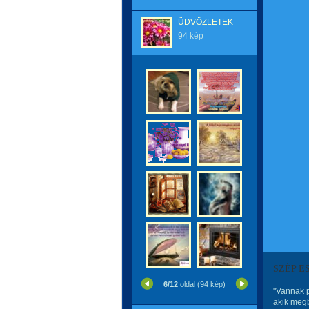
ÜDVÖZLETEK
94 kép
SZÉP E
6/12
oldal (94 kép)
"Vannak p
akik megb