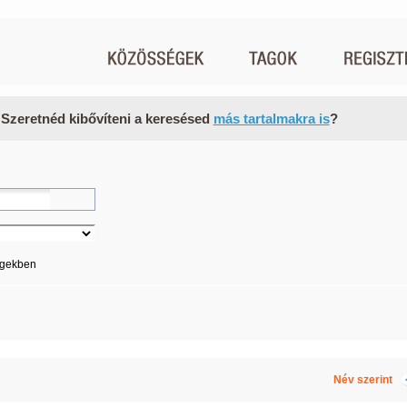
 Szeretnéd kibővíteni a keresésed
más tartalmakra is
?
égekben
Név szerint