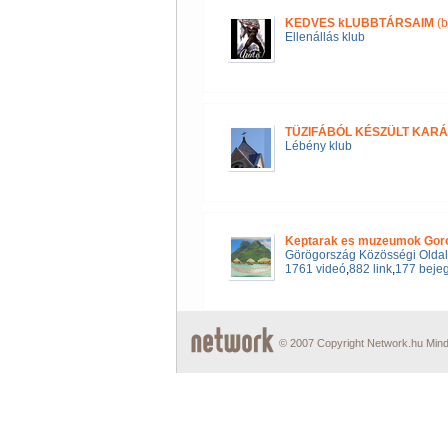
KEDVES kLUBBTÁRSAIM
(b
Ellenállás klub
TÜZIFÁBÓL KÉSZÜLT KAR
Lébény klub
Keptarak es muzeumok Gor
Görögország Közösségi Olda
1761 videó
,
882 link
,
177 beje
© 2007 Copyright Network.hu Minde