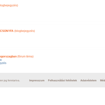
logbejegyzés)
ÁCSONYFA
(blogbejegyzés)
ogorszagban
(fórum téma)
la
gyzés
n jog fenntartva.
Impresszum
Felhasználási feltételek
Adatvédelem
Méd