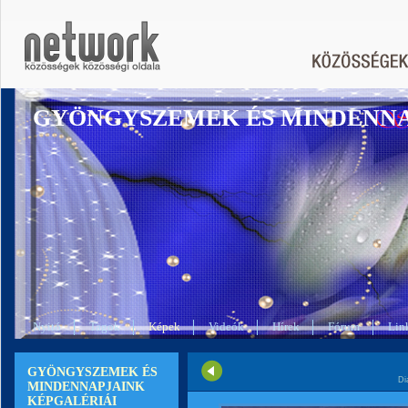
GYÖNGYSZEMEK ÉS MINDENN
Nyitó
Tagok
Képek
Videók
Hírek
Fórum
Lin
GYÖNGYSZEMEK ÉS
Di
MINDENNAPJAINK
KÉPGALÉRIÁI