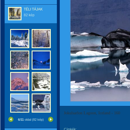
TÉLI TÁJAK
82 kép
Jokulsarlon Lagoon, Iceland - 160
6/11
oldal (82 kép)
Címkék: