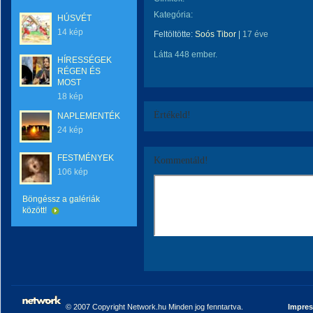
Kategória:
HÚSVÉT
14 kép
Feltöltötte:
Soós Tibor
|
17 éve
Látta 448 ember.
HÍRESSÉGEK
RÉGEN ÉS
MOST
18 kép
Értékeld!
NAPLEMENTÉK
24 kép
FESTMÉNYEK
Kommentáld!
106 kép
Böngéssz a galériák
között!
© 2007 Copyright Network.hu Minden jog fenntartva.
Impre