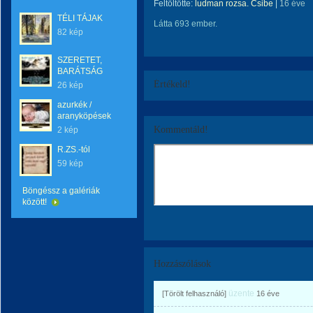
Feltöltötte:
ludman rozsa. Csibe
|
16 éve
TÉLI TÁJAK
Látta 693 ember.
82 kép
SZERETET,
BARÁTSÁG
Értékeld!
26 kép
azurkék /
aranyköpések
Kommentáld!
2 kép
R.ZS.-tól
59 kép
Böngéssz a galériák
között!
Hozzászólások
üzente
[Törölt felhasználó]
16 éve