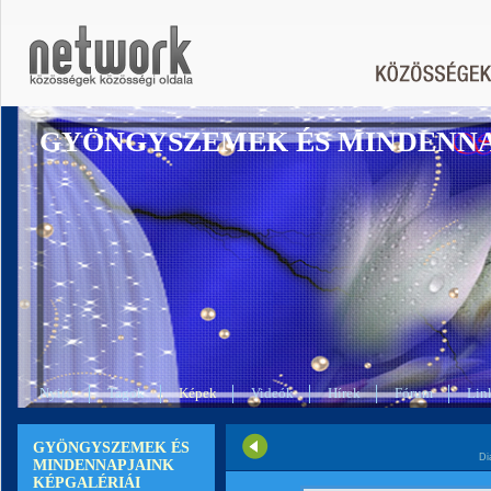
GYÖNGYSZEMEK ÉS MINDENN
Nyitó
Tagok
Képek
Videók
Hírek
Fórum
Lin
GYÖNGYSZEMEK ÉS
Di
MINDENNAPJAINK
KÉPGALÉRIÁI