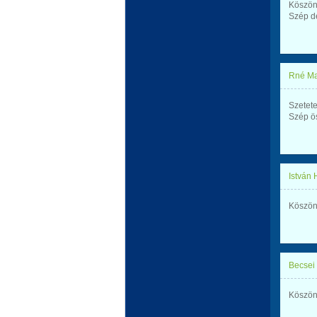
Köszönö
Szép dé
Rné Ma
Szetete
Szép ös
István
Köszön
Becsei
Köszön