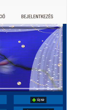
Új hír