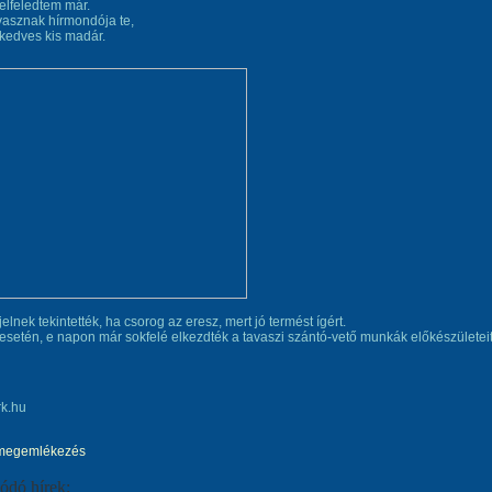
elfeledtem már.
avasznak hírmondója te,
e kedves kis madár.
elnek tekintették, ha csorog az eresz, mert jó termést ígért.
esetén, e napon már sokfelé elkezdték a tavaszi szántó-vető munkák előkészületeit
megemlékezés
ódó hírek: