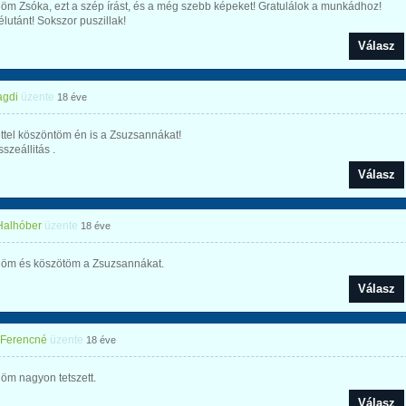
m Zsóka, ezt a szép írást, és a még szebb képeket! Gratulálok a munkádhoz!
lutánt! Sokszor puszillak!
Válasz
gdi
üzente
18 éve
ttel köszöntöm én is a Zsuzsannákat!
szeállitás .
Válasz
 Halhóber
üzente
18 éve
öm és köszötöm a Zsuzsannákat.
Válasz
 Ferencné
üzente
18 éve
öm nagyon tetszett.
Válasz