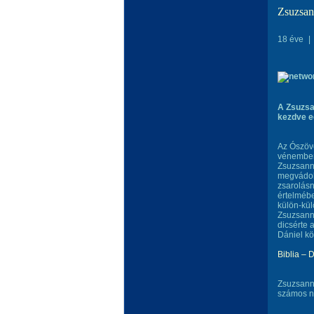
Zsuzsan
18 éve
|
A Zsuzsan
kezdve e
Az Ószöve
vénember,
Zsuzsanna
megvádolj
zsarolásn
értelmébe
külön-kül
Zsuzsannát
dicsérte 
Dániel kö
Biblia – 
Zsuzsanna
számos na