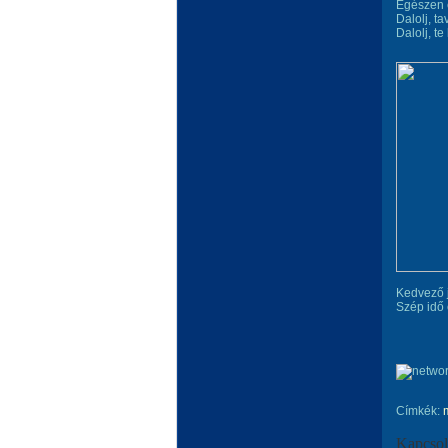
Egészen 
Dalolj, t
Dalolj, t
Kedvező j
Szép idő 
Címkék:
Kapcsol