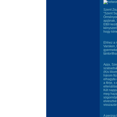
Szent Zsu
“Szent Su
Örményor
apjának, 
Ettől kez
kényszerí
hogy kímé
Ehhez a m
Varsken, 
gyermekei
tántorítha
Apja, Sze
szabadsá
(Kis lili
három fiú
elhagyta 
a férje, 
ellenállá
Két nappa
meg hazat
sógornőjé
elvesztve
visszazár
A perzsa 