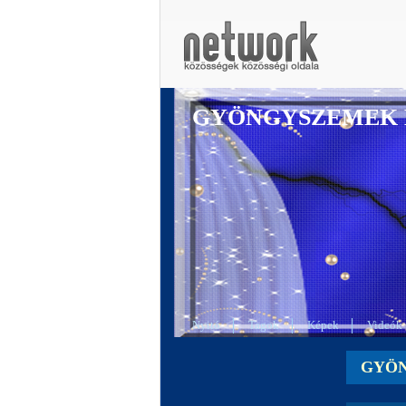
GYÖNGYSZEMEK 
Nyitó
Tagok
Képek
Videók
GYÖN