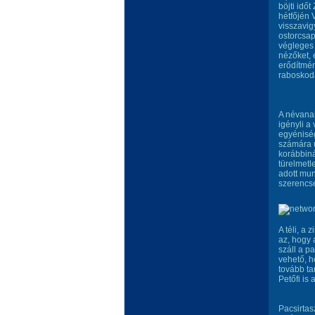
böjti idő
hétfőjén 
visszavig
ostorcsap
végleges 
nézőket, 
erődítmén
raboskod
A névanal
igényli a
egyéniség
számára u
korábbiná
türelmetl
adott mun
szerencse
A téli, a
az, hogy 
száll a p
vehető, ho
tovább tar
Petőfi is 
Pacsirtas