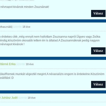
 névnapot kivánok minden Zsuzsának!
Válasz
üzente
felhasználó]
18 éve
 érdekes cikk ,még ennyit nem hallottam Zsuzsanna napról.Ügyes vagy Zsóka
mindig,köszönöm okosabb lettem én is általad.A Zsuzsannáknak pedig nagyon
 névnapot kívánok !
Válasz
ltánné Erika
üzente
18 éve
sóka!Remek munkát végeztél megint.A névanalízis engem is érdekelne.Köszönöm
eállítást :D
Válasz
 Juhász Judit
üzente
18 éve