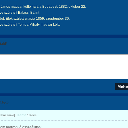
János magyar költő halála Budapest, 1882. október 22.
e született Balassi Bálint
ek Elek születésnapja 1859. szeptember 30.
e született Tompa Mihály magyar költő
áld!
lások
üzente
felhasználó]
18 éve
öm nagyon jó összeállitás!