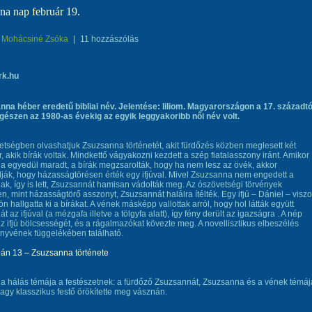
na nap február 19.
Mohácsiné Zsóka
|
11 hozzászólás
na héber eredetű bibliai név. Jelentése: liliom. Magyarországon a 17. századtó
gészen az 1980-as évekig az egyik leggyakoribb női név volt.
tségben olvashatjuk Zsuzsanna történetét, akit fürdőzés közben meglesett két
 akik bírák voltak. Mindkettő vágyakozni kezdett a szép fiatalasszony iránt. Amikor
 egyedül maradt, a bírák megzsarolták, hogy ha nem lesz az övék, akkor
ák, hogy házasságtörésen érték egy ifjúval. Mivel Zsuzsanna nem engedett a
ak, így is lett, Zsuzsannát hamisan vádolták meg. Az ószövetségi törvények
n, mint házasságtörő asszonyt, Zsuzsannát halálra ítélték. Egy ifjú – Dániel – viszo
ön hallgatta ki a bírákat. A vének másképp vallottak arról, hogy hol látták együtt
 az ifjúval (a mézgafa illetve a tölgyfa alatt), így fény derült az igazságra . A nép
az ifjú bölcsességét, és a rágalmazókat kövezte meg. A novellisztikus elbeszélés
nyvének függelékében található.
Dán 13 – Zsuzsanna története
 hálás témája a festészetnek: a fürdőző Zsuzsannát, Zsuzsanna és a vének témáj
gy klasszikus festő örökítette meg vásznán.