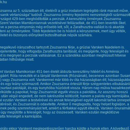
zsanna az 5. században élt, életéről a grúz irodalom legrégibb ránk maradt műve,
sanik vértanúsága" tudósít. Zsuzsanna örmény fejedelmi nemzetségből származott
szágot 429-ben meghódították a perzsák. A keresztény örmények Zsuzsanna
Szent Vardan Mamikoniannak vezetésével fellázadtak, de 451-ben leverték őket.
dve a perzsa elnyomás még erősebb lett, sőt, a Zarathusztra-vallást is rá akarták
teni az örményekre. Több fejedelem be is hódolt a kényszernek, mert úgy vélték,
letet és bizonyos előnyöket biztosíthatnak népük számára.
egalkuvó irányzathoz tartozott Zsuzsanna férje, a grúziai Varsken fejedelem is.
kijelentette, hogy elfogadja Zarathusztra tanítását, és megígérte, hogy feleségét és
t is megnyeri a perzsák vallásának. Ez a szándéka azonban meghiúsult hitvese
tatlan hithűsége miatt.
nt Vardan Mamikonian 451-ben életét áldozta keresztény hitéért és Arménia
gáért. Róla nevezték el a lányát Vardennek (Rózsának), beceneve azonban Susan
om) vagy Zsuzsanna volt. Varskennel már több év óta házasságban élt; házasságukb
 és egy leány származott. Amikor Zsuzsanna értesült férje szégyenletes elbukásáró
csurtavi palotáját, és egy kunyhóba húzódott vissza. Három nap múlva hazaérkezet
s elküldte a papokat, hogy Zsuzsannát vigyék vissza a palotába. Az asszony hosszú
s után végül engedett, de nem lakrészébe költözött, hanem a palota egy kamrájába.
l ezután Varsken a testvérével és annak feleségével együtt lakomát tartva ünnepel
érését, és Zsuzsannát is odavitette. Amikor ő megtagadta, hogy helyet foglaljon, a
nek pedig szemrehányást tett, amiért a férfiakkal együtt étkezik, Varsken önuralmá
 úgy megütötte a feleségét, hogy az összeesett. Varsken ezután megkötözve
atta feleségét a kamrájába.
király ekkor Varskent meglepetésszerűen harcba küldte a hunok ellen. A következő