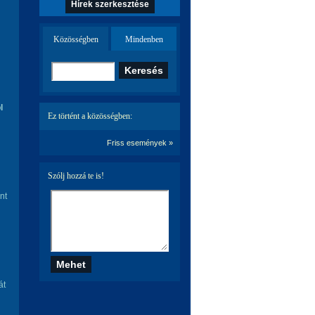
Hírek szerkesztése
Közösségben
Mindenben
l
Ez történt a közösségben:
Friss események »
Szólj hozzá te is!
nt
át