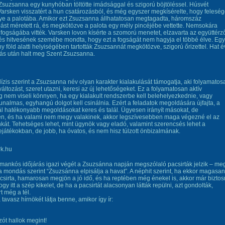
t Zsuzsanna egy kunyhóban töltötte imádsággal és szigorú böjtöléssel. Húsvét
Varsken visszatért a hun csatározásból, és még egyszer megkísérelte, hogy feleség
ye a palotába. Amikor ezt Zsuzsanna állhatatosan megtagadta, háromszáz
ást méretett rá, és megkötözve a palota egy mély pincéjébe vettette. Nemsokára
fogságába vitték. Varsken lovon kísérte a szomorú menetet, elzavarta az együttérz
és hitvesének szemébe mondta, hogy ezt a fogságát nem hagyja el többé élve. Egy
y föld alatti helyiségében tartották Zsuzsannát megkötözve, szigorú őrizettel. Hat é
ás után halt meg Szent Zsuzsanna.
ízis szerint a Zsuzsanna név olyan karakter kialakulását támogatja, aki folyamatos
 változást, szeret utazni, keresi az új lehetőségeket. Ez a folyamatosan aktív
 nem viseli könnyen, ha egy kialakult rendszerbe kell belehelyezkednie, vagy
nalmas, egyhangú dolgot kell csinálnia. Ezért a feladatok megoldására újfajta, a
l hatékonyabb megoldásokat keres és talál. Ügyesen irányít másokat, de
en, és ha valami nem megy valakinek, akkor legszívesebben maga végezné el az
kát. Tehetséges lehet, mint ügynök vagy eladó, valamint szerencsés lehet a
játékokban, de jobb, ha óvatos, és nem hisz túlzott önbizalmának.
 zimankós időjárás igazi végét a Zsuzsánna napján megszólaló pacsirták jelzik – me
a mondás szerint “Zsuzsánna elpisálja a havat”. A néphit szerint, ha ekkor magasan
acsirta, hamarosan megjön a jó idő, és ha reptében még énekel is, akkor már biztos
gy itt a szép kikelet, de ha a pacsirtát alacsonyan látták repülni, azt gondolták,
t még a tél.
a tavasz hírnökét látja benne, amikor így ír:
zót hallok megint!