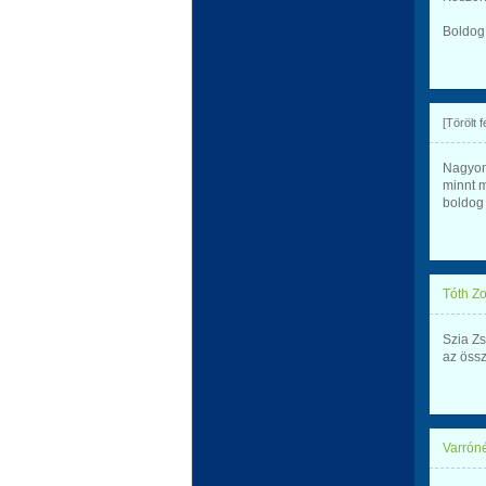
Boldog
[Törölt 
Nagyon
minnt 
boldog
Tóth Zo
Szia Z
az össz
Varróné