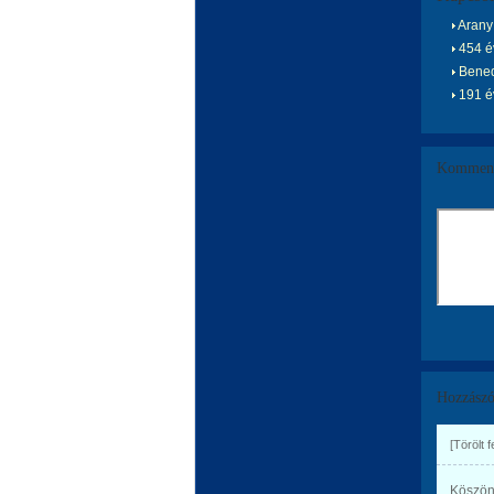
Arany 
454 év
Bened
191 év
Komment
Hozzászó
[Törölt 
Köszön