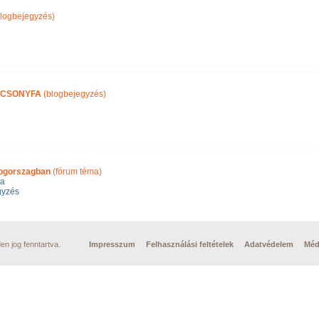
logbejegyzés)
ÁCSONYFA
(blogbejegyzés)
ogorszagban
(fórum téma)
la
gyzés
n jog fenntartva.
Impresszum
Felhasználási feltételek
Adatvédelem
Méd