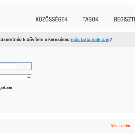
 Szeretnéd kibővíteni a keresésed
más tartalmakra is
?
égekben
Név szerint