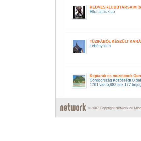
KEDVES kLUBBTÁRSAIM
(b
Ellenállás klub
TÜZIFÁBÓL KÉSZÜLT KAR
Lébény klub
Keptarak es muzeumok Gor
Görögország Közösségi Olda
1761 videó
,
882 link
,
177 beje
© 2007 Copyright Network.hu Minde